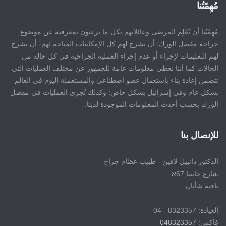
مُهِمًتُنا
مُهِمًتُنا أن نُعْلِم المرضى وعائلاتهم بكل ما يرغبون بمعرفته عن موضوع
جراحة مفصل الورك؛ أن نشرح لهم كل الإمكانيات المتاحة لهم، أن نشرح
لهم التعليمات لإجراء أو عدم إجراء العملية الجراحية في كل حالة من
الحالات كما أننا نعطي معلومات عامة للجمهور عن مختلف العمليات التي
تتضمن إعادة بناء باستعمال عضو اصطناعي والمستعملة اليوم في العالم
بشكل عام وفي إسرائيل بشكل خاص: وكذلك نُجري العمليات في مفصل
الورك بحسب أحدث المعلومات الموجودة لدينا.
للإنصال بنا
الدكتور دانييل لافين - طبيب عظام جراح
شارع حانيتا 67א,
نافيه شأنان
العيادة: 8323357 - 04
فاكس:
048323357