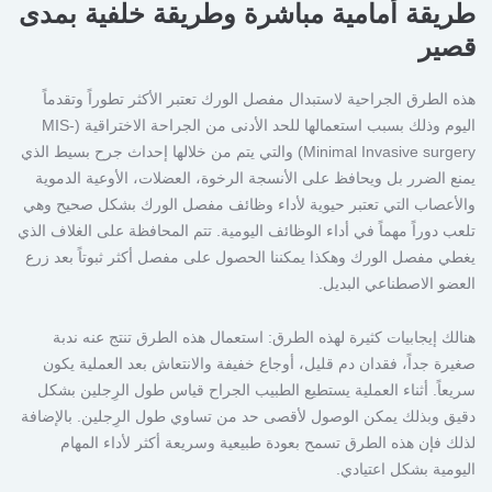
طريقة أمامية مباشرة وطريقة خلفية بمدى
قصير
هذه الطرق الجراحية لاستبدال مفصل الورك تعتبر الأكثر تطوراً وتقدماً
اليوم وذلك بسبب استعمالها للحد الأدنى من الجراحة الاختراقية (MIS-
Minimal Invasive surgery) والتي يتم من خلالها إحداث جرح بسيط الذي
يمنع الضرر بل ويحافظ على الأنسجة الرخوة، العضلات، الأوعية الدموية
والأعصاب التي تعتبر حيوية لأداء وظائف مفصل الورك بشكل صحيح وهي
تلعب دوراً مهماً في أداء الوظائف اليومية. تتم المحافظة على الغلاف الذي
يغطي مفصل الورك وهكذا يمكننا الحصول على مفصل أكثر ثبوتاً بعد زرع
العضو الاصطناعي البديل.
هنالك إيجابيات كثيرة لهذه الطرق: استعمال هذه الطرق تنتج عنه ندبة
صغيرة جداً، فقدان دم قليل، أوجاع خفيفة والانتعاش بعد العملية يكون
سريعاً. أثناء العملية يستطيع الطبيب الجراح قياس طول الرِجلين بشكل
دقيق وبذلك يمكن الوصول لأقصى حد من تساوي طول الرِجلين. بالإضافة
لذلك فإن هذه الطرق تسمح بعودة طبيعية وسريعة أكثر لأداء المهام
اليومية بشكل اعتيادي.