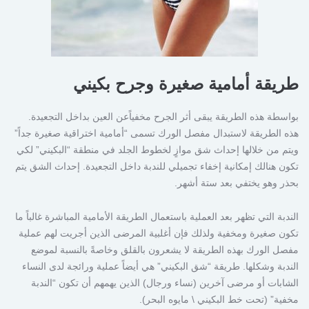
طريقة أمامية صغيرة وجرح بكيني
بواسطة هذه الطريقة يبقى أثر الجرح مخفياًعن العين بداخل التجعيدة.
هذه الطريقة لاستبدال مفصل الورك تسمى “أمامية اختراقية صغيرة جداً”
ويتم من خلالها إحداث شق موازٍ لخطوط الجلد في منطقة “البكيني” لكي
تكون هنالك إمكانية إخفاء تجميلي للندبة داخل التجعيدة. إحداث الشق يتم
بحذر وهو يختفي بعد ستة أشهر.
الندبة التي تظهر بعد العملية باستعمال الطريقة الأمامية المباشرة غالباً ما
تكون صغيرة ومخفية ولذلك فإن أغلبية المرضى الذين أجريت لهم عملية
مفصل الورك بهذه الطريقة لا يشعرون بالقلق وخاصةً بالنسبة لموضع
الندبة وشكلها. طريقة “شق البكيني” هي أيضاً عملية ورائجة لدى النساء
الشابات أو مرضى آخرين (نساء ورجال) الذين يهمهم أن تكون “الندبة
مخفية” (تحت خط البكيني \ مايوه البحر).