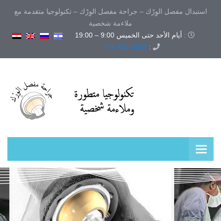
استبدال مفصل الوِرْك – جراحة مفصل الوِرْك – تكنولوجيا متقدمة مع
ملاءمة شخصية
:
أيام الأحد حتى الخميس 9:00 – 19:00
04-832-3357
: