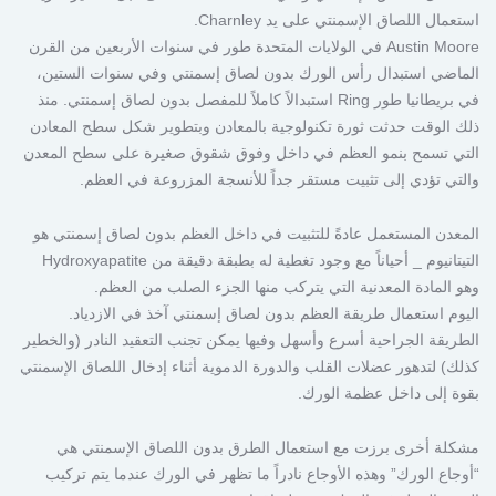
استعمال اللصاق الإسمنتي على يد Charnley.
Austin Moore في الولايات المتحدة طور في سنوات الأربعين من القرن
الماضي استبدال رأس الورك بدون لصاق إسمنتي وفي سنوات الستين،
في بريطانيا طور Ring استبدالاً كاملاً للمفصل بدون لصاق إسمنتي. منذ
ذلك الوقت حدثت ثورة تكنولوجية بالمعادن وبتطوير شكل سطح المعادن
التي تسمح بنمو العظم في داخل وفوق شقوق صغيرة على سطح المعدن
والتي تؤدي إلى تثبيت مستقر جداً للأنسجة المزروعة في العظم.
المعدن المستعمل عادةً للتثبيت في داخل العظم بدون لصاق إسمنتي هو
التيتانيوم _ أحياناً مع وجود تغطية له بطبقة دقيقة من Hydroxyapatite
وهو المادة المعدنية التي يتركب منها الجزء الصلب من العظم.
اليوم استعمال طريقة العظم بدون لصاق إسمنتي آخذ في الازدياد.
الطريقة الجراحية أسرع وأسهل وفيها يمكن تجنب التعقيد النادر (والخطير
كذلك) لتدهور عضلات القلب والدورة الدموية أثناء إدخال اللصاق الإسمنتي
بقوة إلى داخل عظمة الورك.
مشكلة أخرى برزت مع استعمال الطرق بدون اللصاق الإسمنتي هي
“أوجاع الورك” وهذه الأوجاع نادراً ما تظهر في الورك عندما يتم تركيب