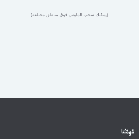
(يمكنك سحب الماوس فوق مناطق مختلفة)
مُهِمًتُنا