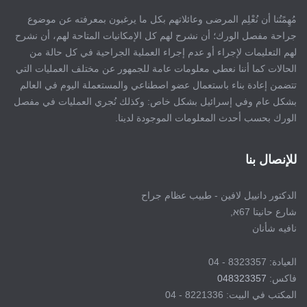
مُهِمًتُنا أن نُعْلِم المرضى وعائلاتهم بكل ما يرغبون بمعرفته عن موضوع
جراحة مفصل الورك؛ أن نشرح لهم كل الإمكانيات المتاحة لهم، أن نشرح
لهم التعليمات لإجراء أو عدم إجراء العملية الجراحية في كل حالة من
الحالات كما أننا نعطي معلومات عامة للجمهور عن مختلف العمليات التي
تتضمن إعادة بناء باستعمال عضو اصطناعي والمستعملة اليوم في العالم
بشكل عام وفي إسرائيل بشكل خاص: وكذلك نُجري العمليات في مفصل
الورك بحسب أحدث المعلومات الموجودة لدينا.
للإنصال بنا
الدكتور دانييل لافين - طبيب عظام جراح
شارع حانيتا 67א,
نافيه شأنان
العيادة: 8323357 - 04
فاكس:
048323357
المكتب في البيت: 8221336 - 04