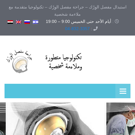
استبدال مفصل الوِرْك – جراحة مفصل الوِرْك – تكنولوجيا متقدمة مع
ملاءمة شخصية
:
أيام الأحد حتى الخميس 9:00 – 19:00
04-832-3357
: