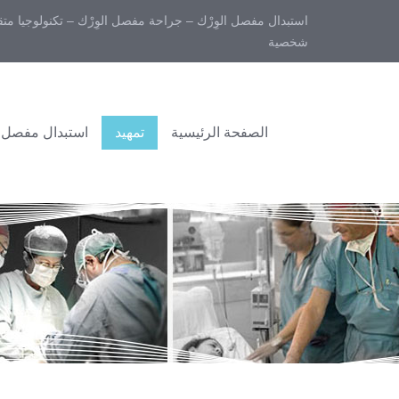
استبدال مفصل الوِرْك – جراحة مفصل الوِرْك – تكنولوجيا مت
شخصية
الصفحة الرئيسية
تمهيد
استبدال مفصل 