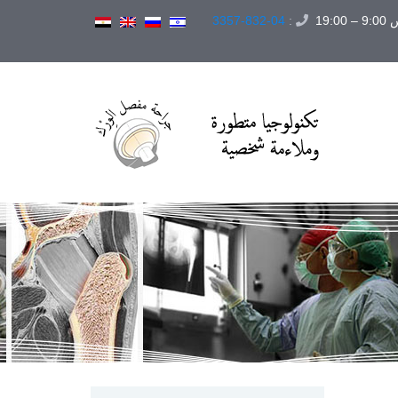
19:
:
04-832-3357