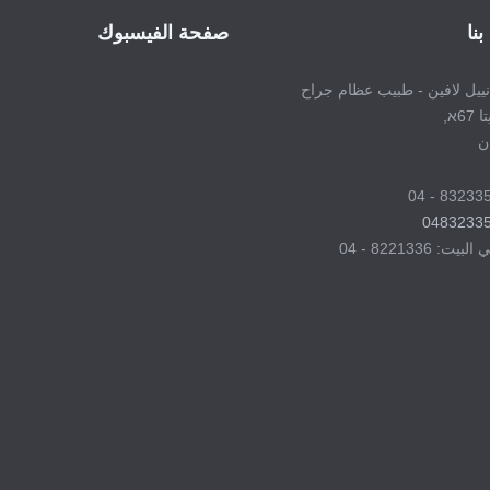
بنا
صفحة الفيسبوك
انييل لافين - طبيب عظام جراح
6א,
ن
0483233
: 8221336 - 04