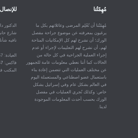
مُهِمًتُنا
للإنصال 
مُهِمًتُنا أن نُعْلِم المرضى وعائلاتهم بكل ما
الدكتور د
يرغبون بمعرفته عن موضوع جراحة مفصل
شارع حانيتا 7
الورك؛ أن نشرح لهم كل الإمكانيات المتاحة
نافيه شأنا
لهم، أن نشرح لهم التعليمات لإجراء أو عدم
إجراء العملية الجراحية في كل حالة من
العيادة: 8323357 - 04
الحالات كما أننا نعطي معلومات عامة للجمهور
فاكس:
57
عن مختلف العمليات التي تتضمن إعادة بناء
المكتب في البيت
باستعمال عضو اصطناعي والمستعملة اليوم
في العالم بشكل عام وفي إسرائيل بشكل
خاص: وكذلك نُجري العمليات في مفصل
الورك بحسب أحدث المعلومات الموجودة
لدينا.