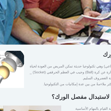
رك
اعي) وهي تكنولوجيا حديثة تمكن المريض من العودة لحياة
نشطة والبروتيزا مبنية بشكل مشابه للمفصل الطبيعي وهو عبارة عن كرة (Ball) وجيب في العظم الحرقفي (Socket) _
ة الغضروف السليم.
 ملاءمةً من بين عدة إمكانيات من التكنولوجيا.
 لاستبدال مفصل الورك؟
 القيام بالمهام الأساسية