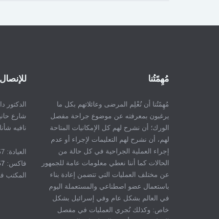
مُهِمًتُنا
للإنصال 
مُهِمًتُنا أن نُعْلِم المرضى وعائلاتهم بكل ما
الدكتور د
يرغبون بمعرفته عن موضوع جراحة مفصل
شارع حانيتا 7
الورك؛ أن نشرح لهم كل الإمكانيات المتاحة
نافيه شأنا
لهم، أن نشرح لهم التعليمات لإجراء أو عدم
إجراء العملية الجراحية في كل حالة من
العيادة: 8323357 - 04
الحالات كما أننا نعطي معلومات عامة للجمهور
فاكس:
57
عن مختلف العمليات التي تتضمن إعادة بناء
المكتب في البيت
باستعمال عضو اصطناعي والمستعملة اليوم
في العالم بشكل عام وفي إسرائيل بشكل
خاص: وكذلك نُجري العمليات في مفصل