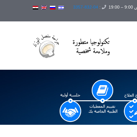
19:
:
04-832-3357