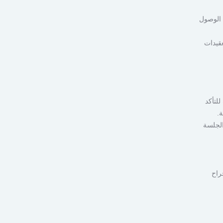
 الوصول
عقيدات
لتأكد
الجلسة
راح