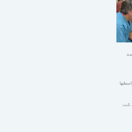
دة.
يتم بواسطتها
 ثابت