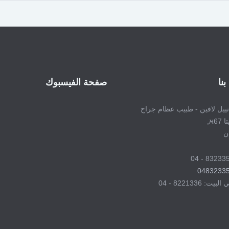
بنا
صفحة الفيسبوك
انييل لافين - طبيب عظام جراح
6א,
ن
0483233
: 8221336 - 04