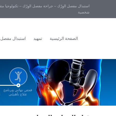
استبدال مفصل الوِرْك – جراحة مفصل الوِرْك – تكنولوجيا مت
شخصية
الصفحة الرئيسية
تمهيد
استبدال مفصل 