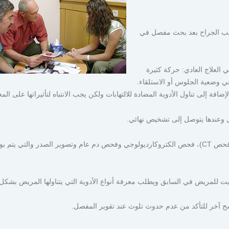
لطبيب الجراح بعد بحث مفصل في
 العلاج العادي: حركة كثيرة
في وضعية الجلوس أو الاستلقاء.
ة إلى تناول الأدوية المضادة للالتهابات ولكن يجب الانتباه لتأثيراتها على المع
 وعندها يتوصل إلى تشخيص نهائي.
الفحص يشمل فحصاً جسمانياً, تصويراً بآشعة رينتجن (وأحياناً فحص CT)، فحص الكتروكارديولوجي وفحص دم عام وتصوير الصدر والتي 
يت للمريض في السابق ويطلب معرفة أنواع الأدوية التي يتناولها المريض بشكل
 آخر للتأكد من عدم حدوث تلوث عند تقوير المفصل.