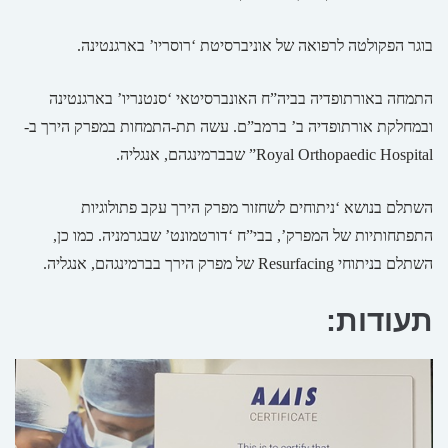
בוגר הפקולטה לרפואה של אוניברסיטת ‘רוסריו’ בארגנטינה.
התמחה באורתופדיה בביה”ח האונברסיטאי ‘סנטנריו’ בארגנטינה
ובמחלקת אורתופדיה ב’ ברמב”ם. עשה תת-התמחות במפרק הירך ב-
Royal Orthopaedic Hospital” שבברמינגהם, אנגליה.
השתלם בנושא ‘ניתוחים לשחזור מפרק הירך עקב פתולוגיות
התפתחותיות של המפרק’, בבי”ח ‘דורטמונט’ שבגרמניה. כמו כן,
השתלם בניתוחי Resurfacing של מפרק הירך בברמינגהם, אנגליה.
תעודות: