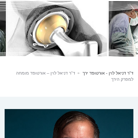
ד"ר דניאל לוין - אורטופד ירך
ד”ר דניאל לוין – אורטופד מומחה
למפרק הירך